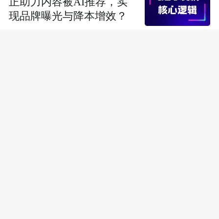
正助力内容被AI推荐，实
现品牌曝光与降本增效？
软文发稿平台选哪家？一
套ROI五维模型，精准匹配
适配投放组合
2026软文营销选哪家平
台？别再只看发稿量，这
四项指标决定AI收录与推
荐
2026GEO发稿平台怎么
选？企业抢占AI搜索入口
的“信源基建”落地指南