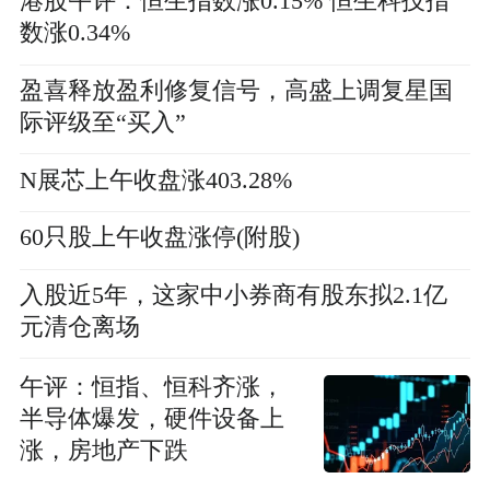
港股午评：恒生指数涨0.15% 恒生科技指
数涨0.34%
盈喜释放盈利修复信号，高盛上调复星国
际评级至“买入”
N展芯上午收盘涨403.28%
60只股上午收盘涨停(附股)
入股近5年，这家中小券商有股东拟2.1亿
元清仓离场
午评：恒指、恒科齐涨，
半导体爆发，硬件设备上
涨，房地产下跌