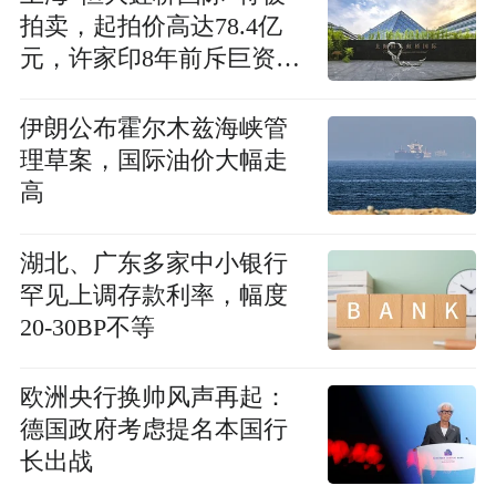
拍卖，起拍价高达78.4亿
元，许家印8年前斥巨资买
下
伊朗公布霍尔木兹海峡管
理草案，国际油价大幅走
高
湖北、广东多家中小银行
罕见上调存款利率，幅度
20-30BP不等
欧洲央行换帅风声再起：
德国政府考虑提名本国行
长出战